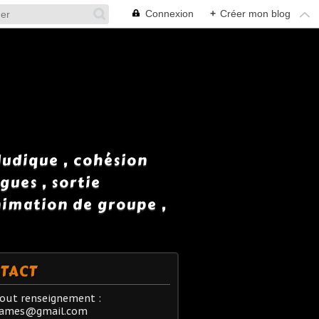
Connexion
+
Créer mon blog
 ludique , cohésion
gues , sortie
animation de groupe ,
TACT
out renseignement :
rames@gmail.com