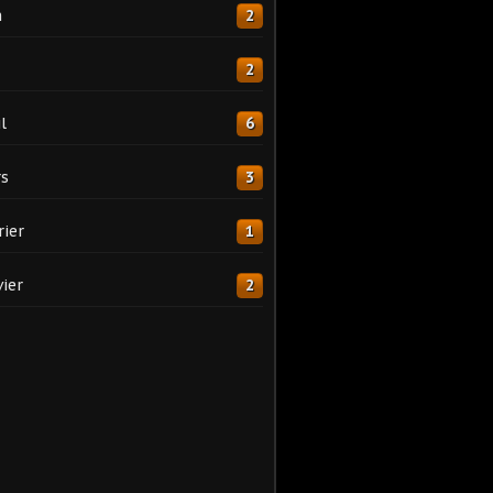
n
2
2
l
6
s
3
rier
1
vier
2