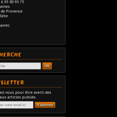
) 6 95 80 95 75
rames
 de Provence
Sète
aires:
HERCHE
OK
SLETTER
z-vous pour être averti des
ux articles publiés.