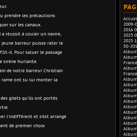
PAG
eur.
u prendre les précautions
Accuei
2009-0
guer sur les canaux.
2016 0
a réussit à couler un navire,
2025 0
2025 1
n jeune barreur puisse rater le
50-201
Album
fût-il. Pour saluer le passage
Album
e sirène hurlante.
Franc
Album
ain de notre barreur Christian
Franc
Album 
 la rame ont su lui monter la
Album 
Album 
Album 
des gilets qu'ils ont portés
Album 
Album 
rtie.
Album 
uer l'indifférent et s'est arrangé
Album 
Album 
ent de premier choix
Album
Album