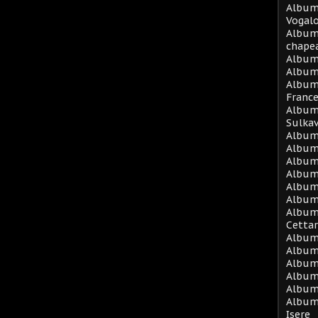
Album 
Vogal
Album
chape
Album
Album 
Album
Franc
Album 
Sulka
Album 
Album
Album 
Album
Album
Album
Album 
Cetta
Album
Album 
Album 
Album 
Album 
Album
Isere