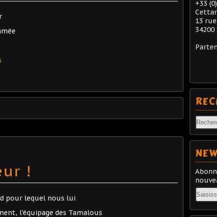
+33 (0
Cetta
r
13 rue
34200 
ammée
Parten
s
REC
NEW
ur !
Abonne
nouvea
Email
d pour lequel nous lui
ment, l'équipage des Tamalous