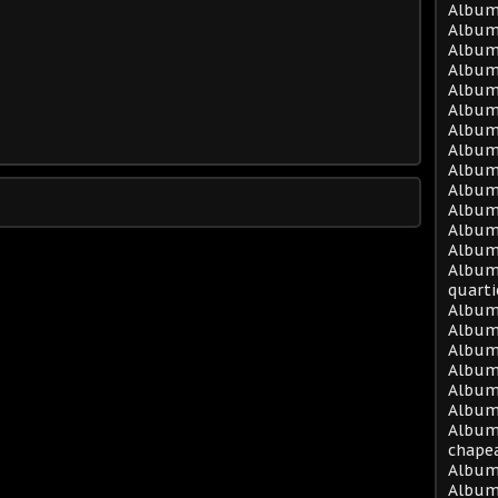
Album
Album
Album 
Album
Album 
Album 
Album 
Album 
Album 
Album 
Album 
Album
Album
Album 
quarti
Album
Album
Album
Album
Album
Album 
Album
chape
Album
Album