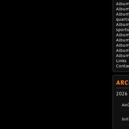
Album 
Album
Album 
quarti
Album 
sports
Album
Album 
Album 
Album
Album
Links
Conta
ARC
2026
Ao
Juil