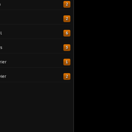
n
2
2
l
6
s
3
rier
1
vier
2