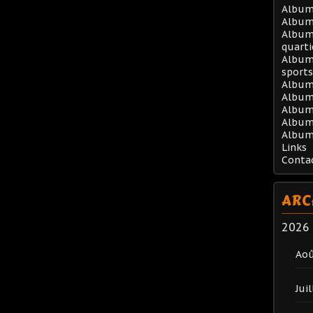
Album 
Album
Album 
quarti
Album 
sports
Album
Album 
Album 
Album
Album
Links
Conta
ARC
2026
Ao
Juil