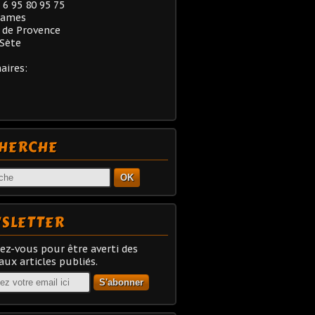
) 6 95 80 95 75
rames
 de Provence
Sète
aires:
HERCHE
OK
SLETTER
z-vous pour être averti des
ux articles publiés.