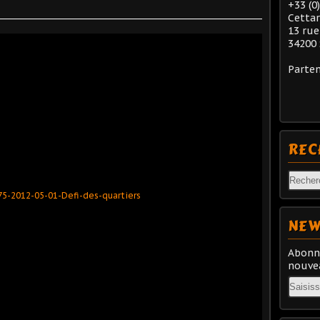
+33 (0
Cetta
13 rue
34200 
Parten
REC
NEW
Abonne
nouvea
Email