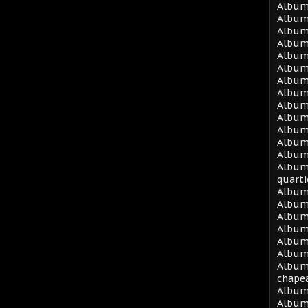
Album
Album
Album 
Album
Album 
Album 
Album 
Album 
Album 
Album 
Album 
Album
Album
Album 
quarti
Album
Album
Album
Album
Album
Album 
Album
chape
Album
Album