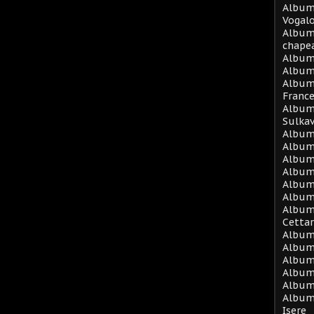
Album 
Vogal
Album
chape
Album
Album 
Album
Franc
Album 
Sulka
Album 
Album
Album 
Album
Album
Album
Album 
Cetta
Album
Album 
Album 
Album 
Album 
Album
Isere