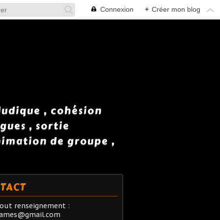
Connexion
+
Créer mon blog
 ludique , cohésion
gues , sortie
animation de groupe ,
TACT
out renseignement :
rames@gmail.com