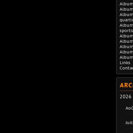
Album 
Album
Album 
quarti
Album 
sports
Album
Album 
Album 
Album
Album
Links
Conta
ARC
2026
Ao
Juil