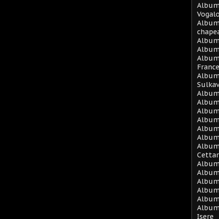
Album 
Vogal
Album
chape
Album
Album 
Album
Franc
Album 
Sulka
Album 
Album
Album 
Album
Album
Album
Album 
Cetta
Album
Album 
Album 
Album 
Album 
Album
Isere