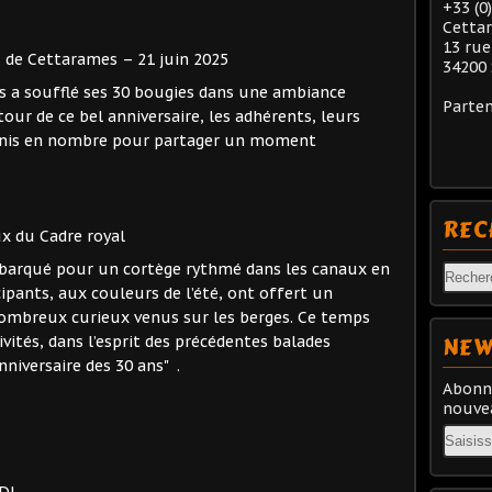
+33 (0
Cetta
13 rue
s de Cettarames – 21 juin 2025
34200 
s a soufflé ses 30 bougies dans une ambiance
Parten
tour de ce bel anniversaire, les adhérents, leurs
éunis en nombre pour partager un moment
REC
ux du Cadre royal
mbarqué pour un cortège rythmé dans les canaux en
cipants, aux couleurs de l’été, ont offert un
 nombreux curieux venus sur les berges. Ce temps
NEW
ivités, dans l’esprit des précédentes balades
nniversaire des 30 ans" .
Abonne
nouvea
Email