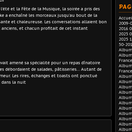
DJ
PAG
l’été et la Fête de la Musique, la soirée a pris des
 Nike a enchaîné les morceaux jusqu’au bout de la
Accuei
sante et chaleureuse. Les conversations allaient bon
2009-0
 anciens, et chacun profitait de cet instant
2016 0
2025 0
2025 1
50-201
Album
Album
Franc
avait amené sa spécialité pour un repas dînatoire
Album
es débordaient de salades, pâtisseries… Autant de
Franc
meur. Les rires, échanges et toasts ont ponctué
Album 
Album 
 dans la nuit
Album 
Album 
Album 
Album 
Album 
Album 
Album 
Album
Album