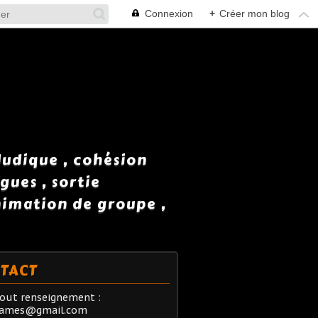
Connexion
+
Créer mon blog
 ludique , cohésion
gues , sortie
animation de groupe ,
TACT
out renseignement :
rames@gmail.com