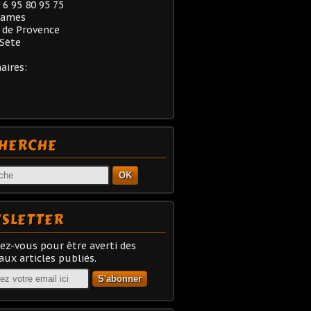
) 6 95 80 95 75
rames
 de Provence
Sète
aires:
HERCHE
OK
SLETTER
z-vous pour être averti des
ux articles publiés.