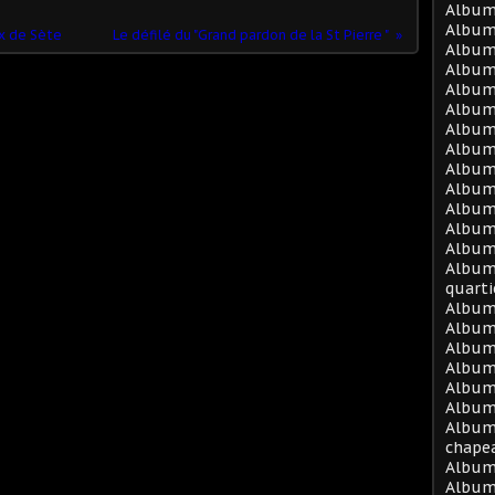
Album
Album
x de Sète
Le défilé du "Grand pardon de la St Pierre "
Album 
Album
Album 
Album 
Album 
Album 
Album 
Album 
Album 
Album
Album
Album 
quarti
Album
Album
Album
Album
Album
Album 
Album
chape
Album
Album