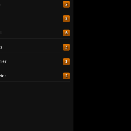
n
2
2
l
6
s
3
rier
1
vier
2