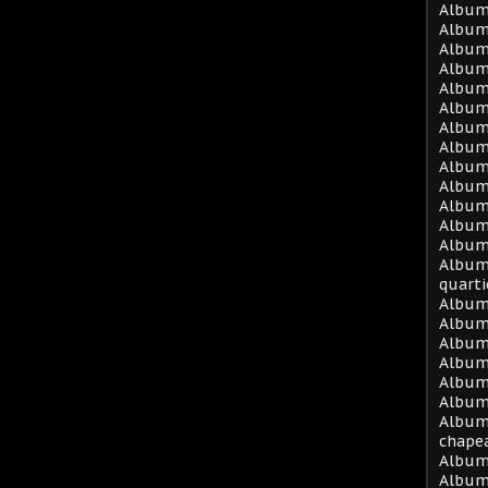
Album
Album
Album 
Album
Album 
Album 
Album 
Album 
Album 
Album 
Album 
Album
Album
Album 
quarti
Album
Album
Album
Album
Album
Album 
Album
chape
Album
Album