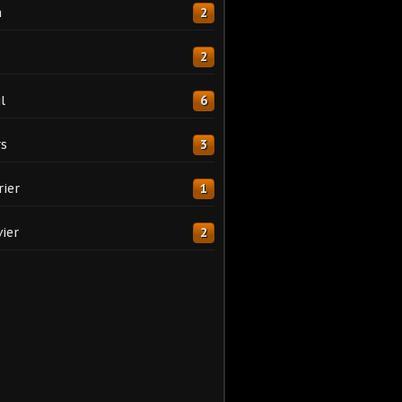
n
2
2
l
6
s
3
rier
1
vier
2