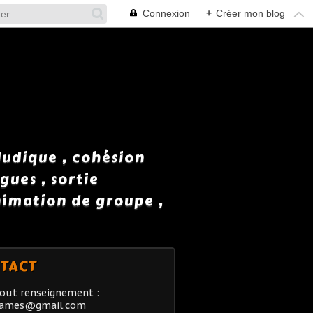
Connexion
+
Créer mon blog
 ludique , cohésion
gues , sortie
animation de groupe ,
TACT
out renseignement :
rames@gmail.com