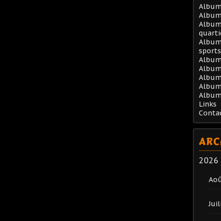
Album 
Album
Album 
quarti
Album 
sports
Album
Album 
Album 
Album
Album
Links
Conta
ARC
2026
Ao
Juil