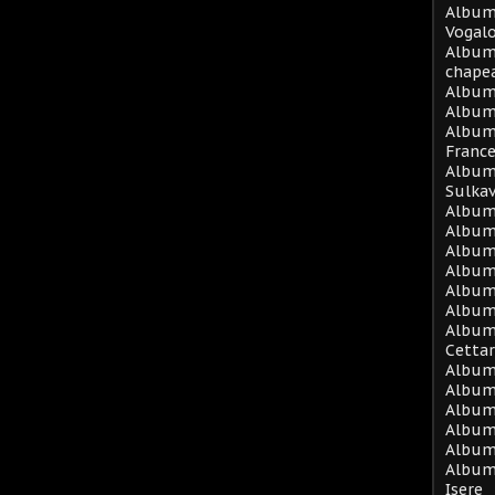
Album 
Vogal
Album
chape
Album
Album 
Album
Franc
Album 
Sulka
Album 
Album
Album 
Album
Album
Album
Album 
Cetta
Album
Album 
Album 
Album 
Album 
Album
Isere