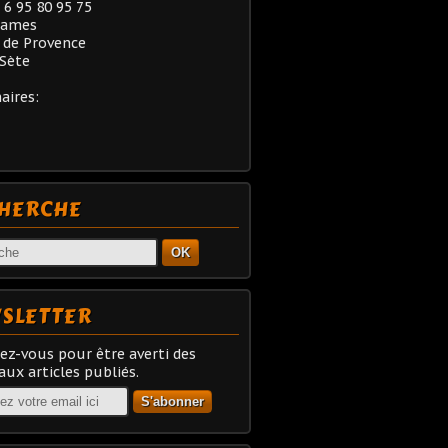
) 6 95 80 95 75
rames
 de Provence
Sète
aires:
HERCHE
OK
SLETTER
z-vous pour être averti des
ux articles publiés.