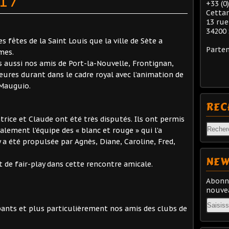
017
+33 (0
Cetta
13 rue
34200 
es fêtes de la Saint Louis que la ville de Sète a
Parten
mes.
aussi nos amis de Port-la-Nouvelle, Frontignan,
heures durant dans le cadre royal avec l’animation de
 Mauguio.
REC
rice et Claude ont été très disputés. Ils ont permis
alement l’équipe des « blanc et rouge » qui l’a
 a été propulsée par Agnès, Diane, Caroline, Fred,
NEW
de fair-play dans cette rencontre amicale.
Abonne
nouvea
Email
ants et plus particulièrement nos amis des clubs de