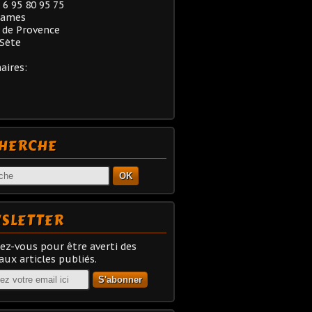
) 6 95 80 95 75
rames
 de Provence
Sète
aires:
HERCHE
OK
SLETTER
z-vous pour être averti des
ux articles publiés.