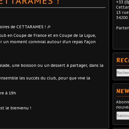
CETTARAMES !
+33 (0
Cetta
13 rue
34200 
ctoires de CETTARAMES ! 🎉
Parten
lub en Coupe de France et en Coupe de la Ligue,
er un moment convivial autour d’un repas façon
REC
lade, une boisson ou un dessert à partager, dans la
 ensemble les succès du club, pour que vive la
NEW
bre à 19h
Abonne
nouvea
t le bienvenu !
Email