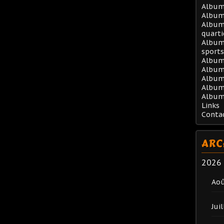
Album 
Album
Album 
quarti
Album 
sports
Album
Album 
Album 
Album
Album
Links
Conta
ARC
2026
Ao
Juil