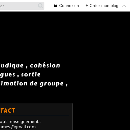
Connexion
+
Créer mon blog
 ludique , cohésion
gues , sortie
animation de groupe ,
TACT
out renseignement :
rames@gmail.com