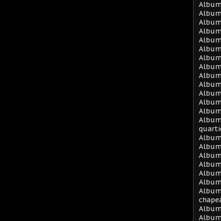
Album
Album
Album 
Album
Album 
Album 
Album 
Album 
Album 
Album 
Album 
Album
Album
Album 
quarti
Album
Album
Album
Album
Album
Album 
Album
chape
Album
Album