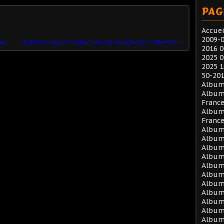
PAG
Accuei
2009-0
es
📢 Diffusion d’informations sur le site CETTARAMES
2016 0
2025 0
2025 1
50-201
Album
Album
Franc
Album
Franc
Album 
Album 
Album 
Album 
Album 
Album 
Album 
Album 
Album 
Album
Album