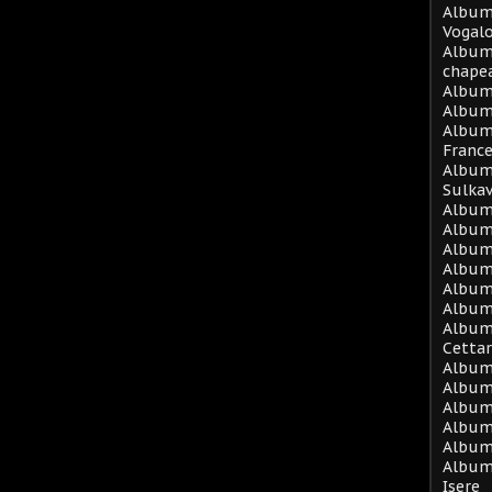
Album 
Vogal
Album
chape
Album
Album 
Album
Franc
Album 
Sulka
Album 
Album
Album 
Album
Album
Album
Album 
Cetta
Album
Album 
Album 
Album 
Album 
Album
Isere