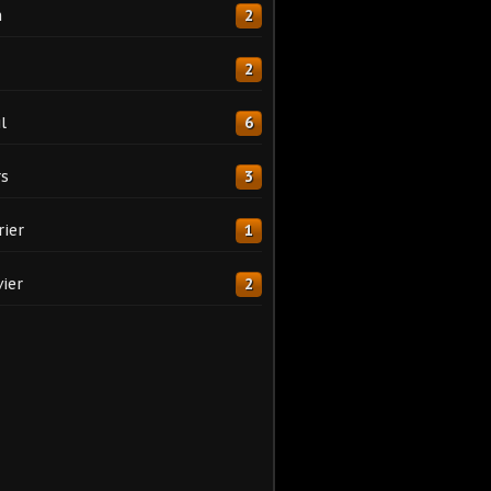
n
2
2
l
6
s
3
rier
1
vier
2