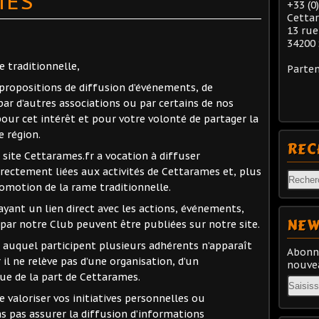
MES
+33 (0
Cetta
13 rue
34200 
 traditionnelle,
Parten
propositions de diffusion d’événements, de
 par d’autres associations ou par certains de nos
ur cet intérêt et pour votre volonté de partager la
e région.
REC
site Cettarames.fr a vocation à diffuser
rectement liées aux activités de Cettarames et, plus
romotion de la rame traditionnelle.
yant un lien direct avec les actions, événements,
NEW
par notre Club peuvent être publiées sur notre site.
e auquel participent plusieurs adhérents n’apparaît
Abonne
l ne relève pas d’une organisation, d’un
nouvea
que de la part de Cettarames.
Email
valoriser vos initiatives personnelles ou
s pas assurer la diffusion d’informations