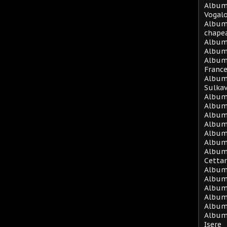
Album 
Vogal
Album
chape
Album
Album 
Album
Franc
Album 
Sulka
Album 
Album
Album 
Album
Album
Album
Album 
Cetta
Album
Album 
Album 
Album 
Album 
Album
Isere