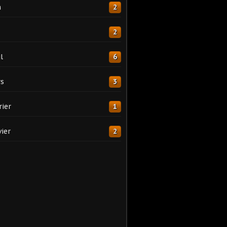
n
2
2
l
6
s
3
rier
1
vier
2