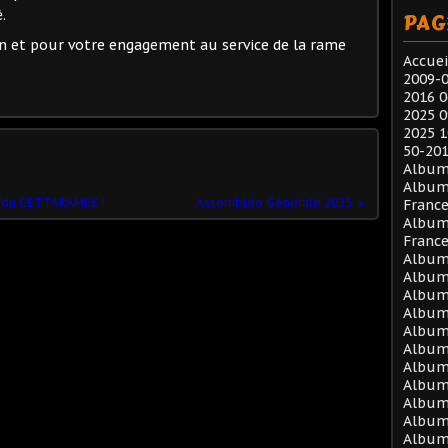
.
PAG
n et pour votre engagement au service de la rame
Accuei
2009-0
2016 0
2025 0
2025 1
50-201
Album
Album
es du CETTARAMES !
Assemblée Générale 2025
Franc
Album
Franc
Album 
Album 
Album 
Album 
Album 
Album 
Album 
Album 
Album 
Album
Album