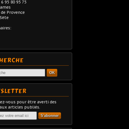
) 6 95 80 95 75
rames
 de Provence
Sète
aires:
HERCHE
OK
SLETTER
z-vous pour être averti des
ux articles publiés.