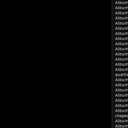
Album
Album
Album 
Album
Album 
Album 
Album 
Album 
Album 
Album 
Album 
Album
Album
Album 
quarti
Album
Album
Album
Album
Album
Album 
Album
chape
Album
Album