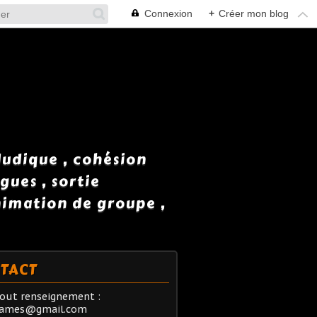
Connexion
+
Créer mon blog
 ludique , cohésion
gues , sortie
animation de groupe ,
TACT
out renseignement :
rames@gmail.com