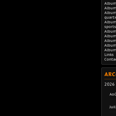
Album 
Album
Album 
quarti
Album 
sports
Album
Album 
Album 
Album
Album
Links
Conta
ARC
2026
Ao
Juil